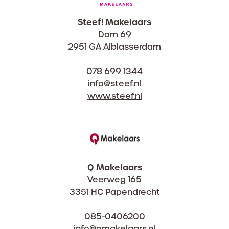
Steef! Makelaars
Dam 69
2951 GA Alblasserdam
078 699 1344
info@steef.nl
www.steef.nl
Q Makelaars
Veerweg 165
3351 HC Papendrecht
085-0406200
info@qmakelaars.nl